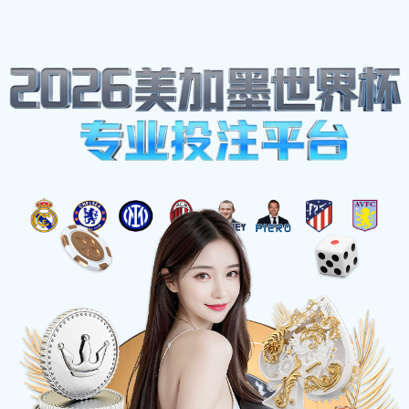
体育明星
首页
体育明星