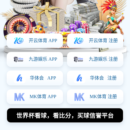
卡迪斯主场迎战皇家社会期待精彩对
决与激烈竞争
2025-08-26 08:47:16
在即将到来的西甲联赛中，卡迪斯将在主场迎战皇
家社会，这场比赛备受期待。作为两支风格迥异的
球队，卡迪斯的顽强防守与皇家社会的灵活进攻形
成了鲜明对比。本篇文章将从四个方面进行详细阐
述：首先是球队状态分析，其次是战术对比，再者
是历史交锋记录，最后是球迷期待与氛围。每个方
面都将深入探讨，为读者呈现一场精彩的足球盛
宴。
1、球队状态分析
在进入新赛季后，卡迪斯展现出了良好的竞技状
态。在主教练的带领下，球队逐渐找到了自己的节
奏，通过稳固的防守和快速反击来获取分数。他们