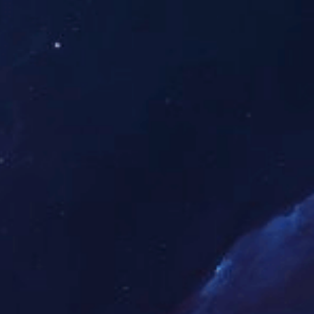
足球明星的英语翻译之旅与全球
影响力探讨
2025-12-25 04:18:44
足球明星卷发女孩的魅力瞬间展
现与青春活力的完美结合
2025-12-24 10:35:31
恒大昔日引进的外国足球明星们
的辉煌与影响力回顾
2025-12-23 17:18:44
足球明星助力功能饮料品牌崛起
引领运动饮品新潮流
2025-12-23 00:56:52
上海篮球队灵活性分析与表现评
估的深度研究与探讨
2025-12-22 07:12:57
深圳乒乓球队在联合会杯中的个
人能力表现分析与点评
2025-12-21 15:35:17
足球明星激情入场瞬间捕捉展现