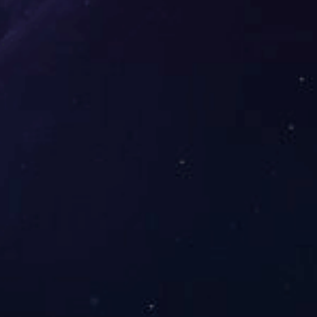
一场巅峰对决，将是一场兼具技艺与激情的大型赛
成为经典之战，被铭记于世。同时，两国运动员所
内产生积极影响，从而激励更多人投身于体育事业
我们惊喜，让全世界见证女性运动员奋斗拼搏后的
，更是梦想和希望交汇成就的新篇章！
比赛回放全程分析与精彩瞬间重温
播全程回放精彩瞬间不容错过