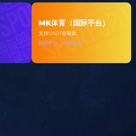
最新资讯
日辉小学足球明星的成长之路与
梦想追逐故事
2026-01-09 21:32:20
怀旧老足球明星珍贵相片回顾他
们辉煌岁月与传奇瞬间
2026-01-04 17:15:31