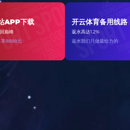
荣耀的巅峰对决即将展开
荷兰队的对决无疑将成为一场引人瞩目的巅峰赛
煌的成绩，且近年来实力不断提升。这场比赛不仅
的碰撞。中国女排作为世界级强队，一直以来以顽
借灵活多变、速度快攻著称。因此，双方在这场争
竞技状态和紧张刺激的比赛氛围，令球迷们期待不
交锋历史。从1984年首次相遇以来，这两支球队在
对决都给观众们留下了深刻印象。中国女排在这些
力，让她们屡次获得胜利。而荷兰队也不甘示弱，