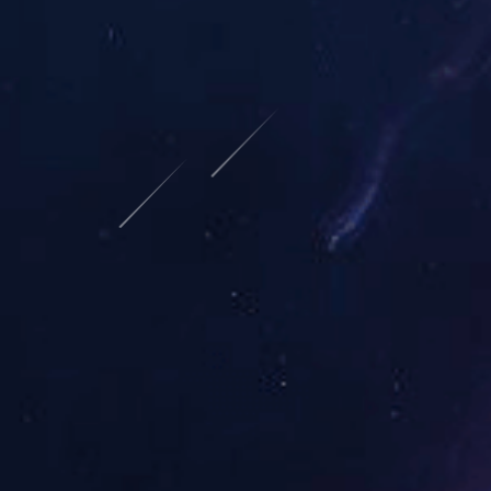
以其独特的打法和快速反击策略让中国女
随着时代的发展，两队之间的实力差距逐
头角，逐渐形成了自己的风格，她们以青
两国女排间的竞争愈发激烈，令人倍感期
每一场比赛都是一次新的挑战，这不仅仅
验。无论是哪一方，都希望能凭借过往经