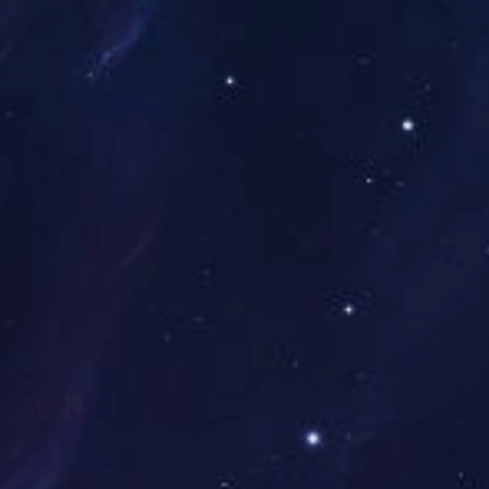
排感受到了巨大的压力。
渐缩小。尤其是在近几届国际赛事中，荷兰队崭露
年选手为主力，不断推陈出新。在这样的背景下，
待。
是分数上的比拼，更是心理素质与应变能力的大考
验，在关键时刻把握住胜机，为国家争光。