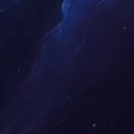
她们必须关注的问题。若能成功抑制住中国女排的
实际效果将在比赛过程中得到进一步检验。因此，
局限，为争夺金牌而努力拼搏。
 but also an emotional moment for millions of
e Netherlands in women's volleyball has always
 it will be no exception. Fans from both countries
ing to see their teams deliver spectacular
xtends beyond体育领域. It代表着国家荣誉和运动员个人成
比赛开始时，无论结果如何，这种紧张氛围都会感
人参与到这项运动中来，从而推动女性体育事业的
拼搏精神的一次展示。无论最终谁笑到最后，都将
性。这不仅仅是分数上的较量，更是一种文化价值