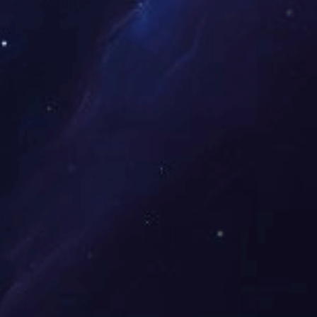
国各地球迷无私奉献出来的爱，将会成为他们继续
进。
一次宝贵的小组赛胜利，但接下来的路依然艰辛。
更好地应对后续挑战。在接下来的亚冠赛事中，每
强训练，提高整体实力以迎接更强敌手。
提升，相信未来能够在更多重要赛事中继续发光发
心的胜利，将会吸引更多赞助商关注，并可能带来
有裨益。
仅能让球队积累丰富经验，也能培养出更多优秀青
。同时，我们期待着看到延边富德在未来能继续书
，再创佳绩！
争夺亚冠小组赛关键胜利"不仅是一场普通赛事，而
从战术布置到个人表现，再到氛围渲染，都体现出
这是任何体育竞技所追求并需要具备的重要特质。