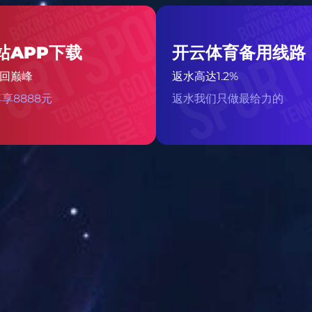
冠小组赛关键胜利的精彩对决
对决备受瞩目。这场比赛不仅是一场普通的较量，
斗争。延边富德作为中国球队，面对实力强劲的韩
。本文将从战术分析、球员表现、比赛氛围和未来
阐述，以呈现出这场关键胜利的重要性及其深远影
入研究，对蔚山现代的战术特点进行了细致分析。
著称，因此，延边富德在防守时采取了更为稳健的
稳定性。他们通过密集防守阻止对方进攻，并寻找反击