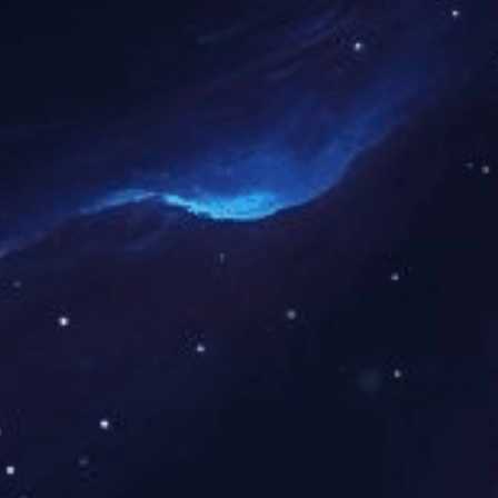
的小组赛阶段后，这份来自于家乡以及全
奋斗的不竭动力，让他们更加努力向前迈
OETY欧亿体育
4、未来展望与启示
随着本场比赛结束，延边富德成功获得了
他们需要总结此次战斗中的经验教训，以
一分都至关重要，因此必须保持专注并加
此外，此次胜利也给整个团队带来了信心
热。同时，这样一次艰苦卓绝却又振奋人
更多发展机遇，对于俱乐部未来的发展大
最后，希望通过这次亚冠小组赛经历，不
年才俊，为中国足球的发展注入新的活力
写辉煌篇章，与亚洲顶级俱乐部同台竞技
总结：
综上所述，本次"延边富德迎战蔚山现代
是一次凝聚力量、展示风采的重要盛会。
了团队团结一致、不畏强敌的精神面貌，