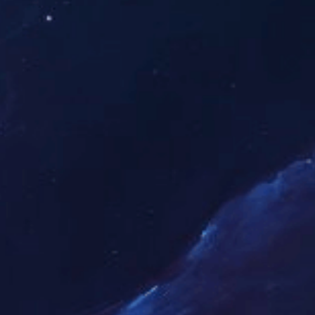
足球明星的英语翻译之旅与全球
影响力探讨
2025-12-25 04:18:44
足球明星卷发女孩的魅力瞬间展
现与青春活力的完美结合
2025-12-24 10:35:31
恒大昔日引进的外国足球明星们
的辉煌与影响力回顾
2025-12-23 17:18:44
足球明星助力功能饮料品牌崛起
引领运动饮品新潮流
2025-12-23 00:56:52
上海篮球队灵活性分析与表现评
估的深度研究与探讨
2025-12-22 07:12:57
深圳乒乓球队在联合会杯中的个
人能力表现分析与点评
2025-12-21 15:35:17
足球明星激情入场瞬间捕捉展现