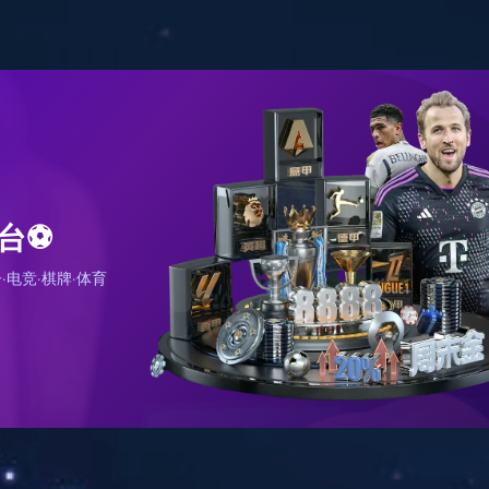
集团首页
了解OE欧亿
体育热点
体育明星
服务
体育明星
首页
体育明星