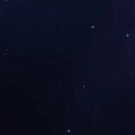
相信通过此役，我们能够更加期待并珍惜
道路上不断涌现新秀，以及越来越多令人
德还是其他中国球队，都能够实现更大的
2019年1月6日勇士对阵
上一篇：
罗马与费拉拉对决前瞻分
下一篇：
导航
集团首页
OETY欧亿·(中国)体育官方网站✅🏆
『dnspor.com』🏆✅是世界顶级真人游戏