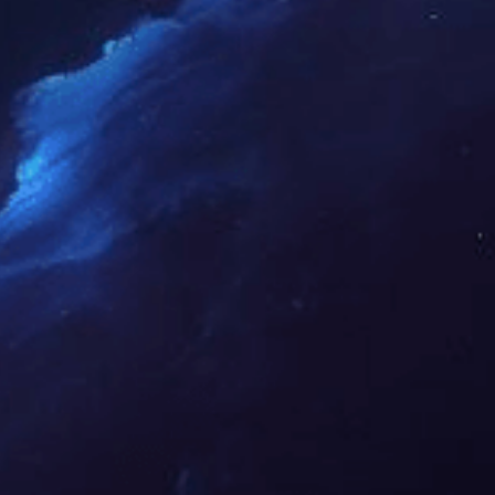
赛场魅力与荣耀的精彩瞬间
2025-12-20 23:48:02
我心中的足球传奇崇拜C罗的理由
与故事分享
2025-12-20 08:03:34
名侦探柯南与足球明星的神秘案
件揭晓真相之旅
2025-12-19 15:24:29
三国武将化身足球明星盘点他们
的战斗风格与场上表现的奇妙对
比
2025-12-16 13:28:48
导航
了解OE欧亿