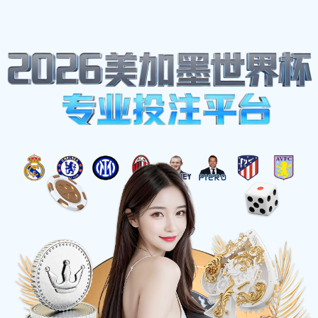
体育明星
首页
体育明星