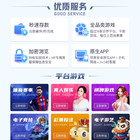
赛的第23分钟，沙尔克04利用一次精妙的团队配合
撕开了对方的防线，前锋在禁区内冷静推射，打破
僵局，为沙尔克04取得了1-0的领先。
这粒进球瞬间点燃了整个球场的气氛，球迷们的欢
呼声响彻云霄。沙尔克04在取得领先后，继续控制
比赛节奏。他们没有急于求成，而是通过耐心的传
导球和精准的配合，不断寻找对方防线的漏洞。汉
诺威96则试图通过加强中场控制和快速反击来扳平
比分，但沙尔克04的防守十分稳固，让对手的攻势
一次次无功而返。