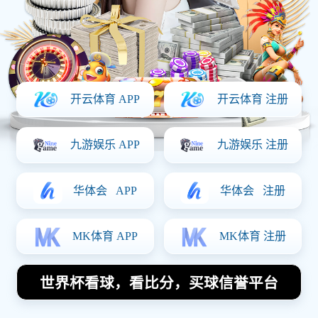
沙尔克04主场2-0击败汉诺威96，完
美展现球队风采！
2025-06-06 06:58:19
8月12日的夜晚，沙尔克04球迷在费尔廷斯竞技场
见证了一场精彩的比赛。面对强劲的对手汉诺威
96，沙尔克04在主场以2-0的比分取得了胜利。整
个比赛过程不仅充满了紧张与激情，更是让球迷们
看到了球队的实力和潜力。这场胜利不仅为沙尔克
04在德乙联赛中增加了宝贵的三分，也让球迷们对
未来充满了期待。
比赛一开始，双方就展开了激烈的争夺。汉诺威96
虽然在积分榜上落后，但他们并没有因此示弱，反
而在开场阶段展现了强劲的攻势。沙尔克04则以稳
健的防守和快速的反击应对，双方在中场展开了激
烈的争夺。沙尔克04的战术执行力更胜一筹。在比