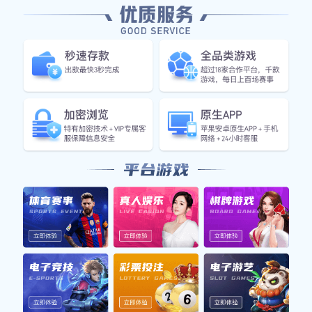
许多身穿13号球衣的现役足球明星，在其职业生涯
中取得了令人瞩目的成就。他们不仅在国内联赛中
崭露头角，还在国际赛事中为自己的国家赢得了荣
耀。这些球员通常是在年轻时便开始展现出过人的
天赋，通过不懈努力逐渐成长为球队的核心人物。
例如，有些球员曾获得最佳年轻球员奖项，或是在
重要比赛中打入关键进球，为球队争取胜利。
此外，这些13号球员在俱乐部层面的表现也是不容
忽视的。他们不仅帮助球队赢得了多个冠军奖杯，
还常常以高效的进攻和稳健的防守成为球队获胜的
重要因素。在一些知名俱乐部，这些星级运动员更
是扮演着不可替代的角色，他们参与制定战术，并
利用个人能力引导团队前行。