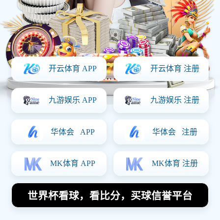
13号足球明星现役球员的辉煌成就与
未来展望分析
2025-11-01 20:16:38
本篇文章将对现役足球明星中身披13号球衣的运动
员进行全面分析，主要围绕他们的辉煌成就与未来
展望展开讨论。首先，我们会回顾这些球员在职业
生涯中的卓越表现，包括他们在俱乐部和国家队的
贡献；接着，将深入探讨他们在技术、战术等方面
的独特风格，以及如何影响比赛结果。此外，我们
还将分析这些球员面临的挑战，如伤病、年龄增长
等问题，并最终展望他们未来可能的发展方向和目
标。通过这样的分析，读者能够更好地理解这些足
球明星背后的故事，以及他们对于足球运动的深远
影响。
1、辉煌成就概述