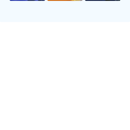
总之，这些现役13号足球明星凭借其卓越技艺与出
色表现，不仅书写了属于自己的传奇篇章，也为整
个足球界增添了无数精彩瞬间。无论是个人荣誉还
是团队成就，他们都展现出了极高水平，值得我们
铭记与尊敬。
2、技术与战术风格
身披13号球衣的足球明星们往往具备独特而丰富的
技术特点。这些优秀运动员通常具备极强的控球能
力与精准传递技巧，使得他们能在场上迅速做出判
断并实施有效进攻。在对抗激烈时，他们也能通过
灵活变换位置来规避防守，为自己或队友创造机
会。
战术方面，这些选手则展现出不同寻常的一面。作
为球队的重要一环，他们往往肩负着组织进攻和调