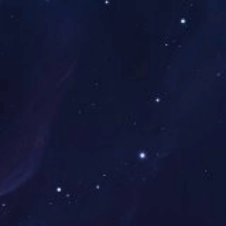
新中国成立后国家对体育事业的大力支持，上海迅
中心。
教练员和运动员，他们在不断实践中总结经验，为
如“全国锦标赛”和“世界巡回赛”等也相继落户上
竞技的平台，有效提升了当地群众对于这项运动的
普及活动，通过组织比赛、训练营等形式，让更多
下而上的推广方式不仅增强了市民对乒乓球的热
置和良好的训练条件，在国内外比赛中屡获佳绩。
仅具备出色的技术能力，还展现出良好的心理素质
经开始崭露头角，在国际赛事中获得荣誉，这表明
之一。许多教练都曾是国家级或省级选手，他们不
手的特点制定个性化训练方案。在这样的指导下，
适应不同风格对手带来的挑战。
然不够。如何进一步提高整体水平，加强体能训练