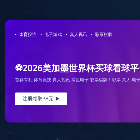
安庆市拒意庄134号
+18880503967