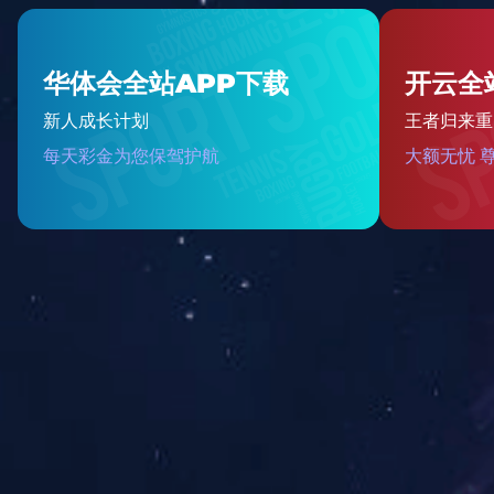
上海乒乓球队实力分析与发展
2025-11-13 02:14:32
本文将对上海乒乓球队的实力进行深入分
来前景。首先，将从历史背景和文化氛围
就；接着，将重点讨论球队的现有实力，
然后，将探讨潜在的发展空间，如青少年
乓球发展的趋势，对上海乒乓球队未来的
在为读者提供一个全面而系统的视角，以
未来可能的发展路径。
1、历史背景与文化氛围
上海作为中国的一座国际大都市，其丰富
提供了肥沃的土壤。自20世纪初以来，