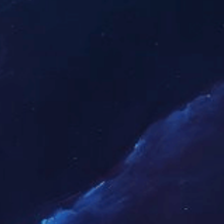
足球明星的英语翻译之旅与全球
影响力探讨
2025-12-25 04:18:44
足球明星卷发女孩的魅力瞬间展
现与青春活力的完美结合
2025-12-24 10:35:31
恒大昔日引进的外国足球明星们
的辉煌与影响力回顾
2025-12-23 17:18:44
足球明星助力功能饮料品牌崛起
引领运动饮品新潮流
2025-12-23 00:56:52
上海篮球队灵活性分析与表现评
估的深度研究与探讨
2025-12-22 07:12:57
深圳乒乓球队在联合会杯中的个
人能力表现分析与点评
2025-12-21 15:35:17
足球明星激情入场瞬间捕捉展现