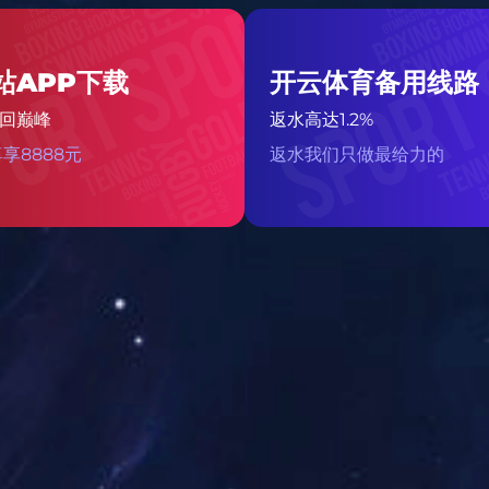
潜力探讨聚焦乒乓球运动的未来前景
析，并探讨其发展潜力，特别关注乒乓球运动的未
入手，分析上海在乒乓球运动中的独特地位与成
包括队员素质、技术水平以及教练团队的专业性；
培训体系、市场推广策略等；最后，结合国内外乒
发展方向进行展望。通过这些方面的综合分析，旨
了解上海乒乓球队在当今体育环境中的重要性及其
的历史积淀和多元文化氛围为各类体育项目的发展
上海便是中国现代体育的重要发源地，而乒乓球作为