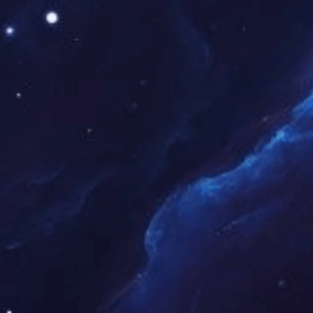
时，加强与其他地区队伍之间的交流，也将有助于
训体系建设。目前，尽管上海已经建立了一定规模
到社会，各类机构应共同努力，为孩子们提供更好
引入专业教练、开设兴趣班等方式，让更多孩子接
爱。
有效途径之一。在一些发达国家，如日本和德国，
方法帮助孩子们打好基础。这种模式值得我们借
达到更好的效果。
要性的认知，也是推动发展的关键一步。有必要通
重视孩子参与体育锻炼，从而为未来培养出更多优
因此市场推广显得尤为重要。针对这一点，上海可
，不仅要吸引本地观众，更要争取国际注意。例