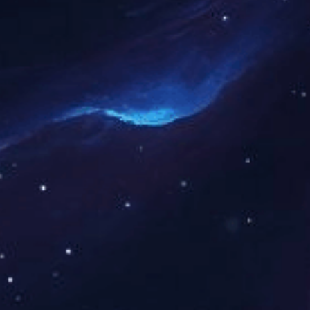
员需要随时沟通，根据场上的变化做出快
分发挥各自优势，提高整体竞争力。
OE欧亿官方网站
4、国际竞争力及未来展望
经过多年的努力和发展，如今的深圳乒乓
秀球员，同时也形成了完整的人才培养体
表现，多次获得优异成绩，为中国乒坛增
未来，随着全球体育市场的发展趋势以及
挑战和要求。对此，深圳队需继续创新思
时，也要积极探索跨界合作，与其他领域
总之，只要保持如今良好的发展势头，并
更多国际舞台上绽放光芒，实现新的辉煌
总结：
通过以上几方面对“深圳乒乓球队在钻石
晰地看到这支年轻但充满活力和潜力的团
质来提升自身竞争力。此外，他们还积极
下坚实基础。