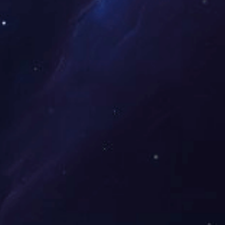
速反应。这种灵活机动的合作方式，让他们能够充
球队已具备一定国际竞争力。他们不仅拥有一批优
系。在历届钻石联赛中，他们凭借精湛技艺与卓越
光添彩。
科技日新月异的发展，对传统体育项目提出了新的
路，加强科研力度，以适应不断变化的新形势。同
进行融合创新，以实现更大的突破。
不断进行自身升级，相信不久后深圳乒乓球队将在
目标。
联赛中的比赛经验与表现”的深入剖析，我们可以清
队如何通过科学训练、优秀管理以及良好的心理素
适应时代变迁，不断探索新路径，为未来的发展打