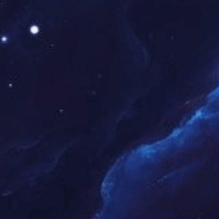
取得优异成绩，深圳队注重科学训练和系统备战。
训练计划，不断优化技术动作，提高运动员身体素
分析，以便及时调整训练方案。
，对每位球员进行详细评估。这种量化的方法不仅
地制定相应的改进措施。例如，通过视频回放技
细节，从而更好地进行自我调整。
视。他们邀请专业心理学家为运动员进行心理素质
境。这种全方位、多层次的备战策略，使得深圳队
秀运动员所需具备的心理素质同样不可忽视。面对
、自信，将直接影响到他的发挥。因此，在日常训
培养，使得每位球员都能在关键时刻迎难而上。
在众多赛事中，我们经常可以看到球员之间默契配
与配合训练，深圳队已经形成了一套独特且有效的
同拼搏，这无疑是他们取得佳绩的一大法宝。
度的重要环节。在技战术安排上，各个位置上的球