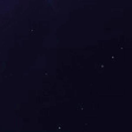
体育热点
体育明星
服务类型
沟通OE欧亿官网