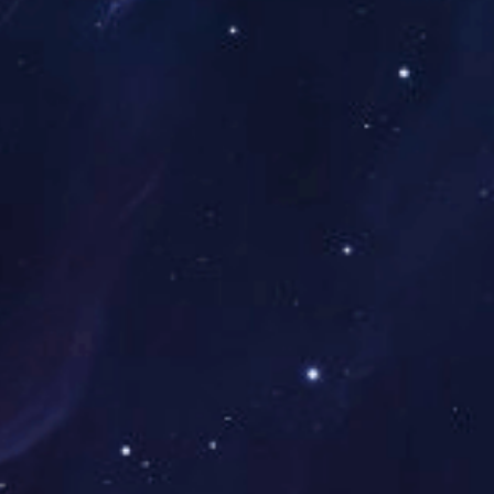
队也在技术、战术以及整体实力上进行了多次调整
队引进了一些具有丰富国际比赛经验的教练，从而
与钻石联赛奠定了坚实基础。
，也是推动该队发展的重要因素之一。从资金投入
球队提供了良好的成长环境，使其能够在激烈的竞