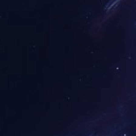
2、科学训练与备战策略
为了能够在钻石联赛这样的高水平赛事中
他们根据不同对手和比赛环境制定个性化
质。同时，还重视技术指标的数据收集与
此外，团队还采用现代化的数据分析工具
有助于发现运动员的优缺点，也能针对性
术，可以帮助球员直观地看到自己的技术
同时，在心理辅导方面，教练组也非常重
培训，以帮助他们更好地应对高压比赛环
能够以最佳状态迎接每一场比赛。
3、心理素质与团队配合
在顶级赛事中，除了技术能力外，一个优
强劲对手时，一名运动员是否能保持冷静
练中，深圳队特别加强了心理素质方面的
团队合作也是取得胜利的重要因素之一。
合、相互支援的重要性。通过多年的磨合
团队协作机制，各个成员间相互信任，共
此外，相互之间的信息交流也是提高配合