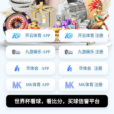
足球明星路易斯菲戈的传奇人生与辉
煌成就回顾
2025-12-02 11:42:00
路易斯·菲戈，这位葡萄牙足球明星，曾是世界足坛
的璀璨之星。作为一名攻击型中场，他以卓越的技
术、敏锐的战术意识和强大的身体素质闻名于世。
菲戈的职业生涯横跨了多个顶级俱乐部，包括巴萨
和皇家马德里，以及国家队，为他赢得了无数荣誉
和奖项。他不仅在场上展现出惊人的才华，还以其
职业精神和领导能力成为年轻球员的榜样。本文将
从四个方面回顾菲戈的传奇人生与辉煌成就，包括
他的职业生涯起步、重大转会及影响、国家队表现
以及退役后的生活与贡献。
1、职业生涯起步
路易斯·菲戈出生于1972年，成长于葡萄牙首都里斯