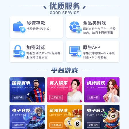
本。他的足球天赋从小便显露无遗，在少年时期便
加入了当地俱乐部。在那里，他通过刻苦训练不断
提高自己的技术，逐渐引起了更大俱乐部的注意。
1990年，菲戈签约了葡萄牙豪门体育竞技，并迅速
在球队中崭露头角。他在比赛中的出色表现吸引了
许多球探的关注，使他成为当时最具潜力的新星之
一。在短短几年内，他帮助球队夺得多个国内杯赛
冠军，并赢得了球迷们的喜爱。
1995年，菲戈转会至西班牙巴萨，这标志着他职业