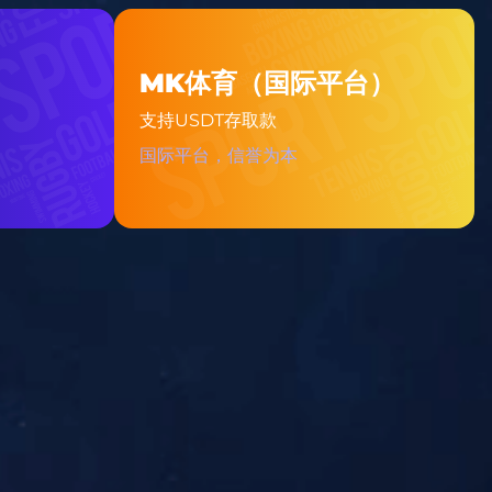
最新资讯
日辉小学足球明星的成长之路与
梦想追逐故事
2026-01-09 21:32:20
怀旧老足球明星珍贵相片回顾他
们辉煌岁月与传奇瞬间
2026-01-04 17:15:31