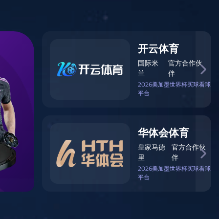
找到我们 :
类型
沟通OE欧亿官网
立即预约