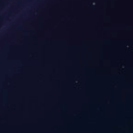
协作，他们在竞争激烈的西部联盟中脱颖而出，取
，则需要在战术和管理上进行深刻的反思，及时调
呈的对决，每一支球队都在为荣誉和梦想而战。对于
时刻，还是期待南部球队的崛起，都是这个篮球世
各支球队的不断进步和调整，我们将见证更多令人
论结果如何，每一场比赛都承载着球员们的汗水与
那份永不言弃的拼搏精神。南部球队能否走出困
，双方互不相让共分一分
，德甲霸主彰显实力