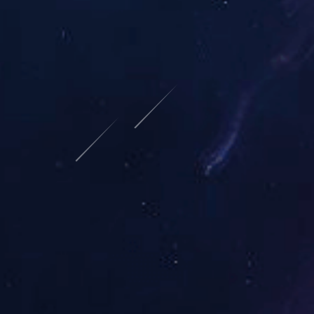
中远投能力和灵活的突破技巧，成为对手
球员的出色发挥，使得鹈鹕队在多场比赛
而在战术层面，鹈鹕队主教练威利·格林
间，充分利用球队的年轻优势，让球员们
种“快速转换”的打法，不仅打乱了对手
位。