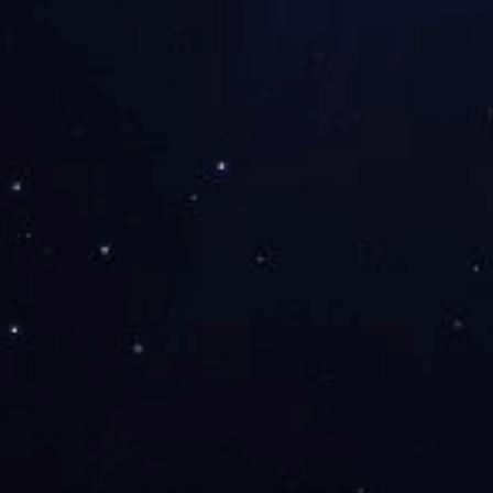
导航
集团首页
OETY欧亿·(中国)体育官方网站✅🏆
『dnspor.com』🏆✅是世界顶级真人游戏
了解OE欧亿
让生活更精彩!为国内游戏玩家打造的全球
体育热点
最顶级乐趣游戏APP,提供下载、入口、首
页、平台、登陆、官网、二十四小时专属客
体育明星
服在线服务!全球最安全,最信誉,最公平的平
服务类型
台运营商!
沟通OE欧亿