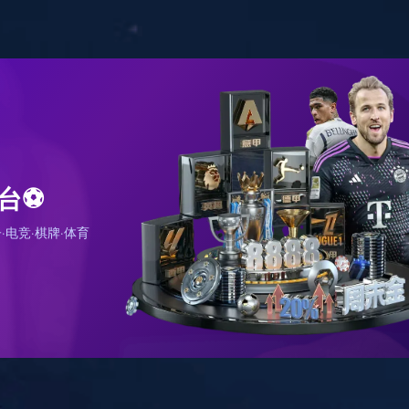
集团首页
了解OE欧亿
体育热点
体育明星
服务
体育热点
首页
体育热点