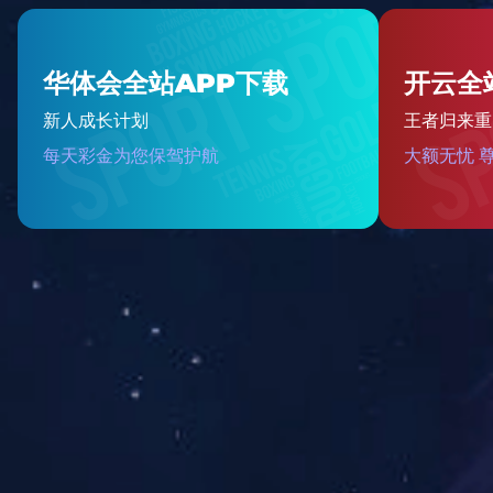
鹈鹕和灰狼开获大胜，南担仍
2025-06-03 16:45:07
在这个篮球如火如荼的赛季中，鹈鹕和灰
联盟中的强劲力量，他们在最近的比赛中
们奉献了多场精彩的比赛。南部赛区的局
摆脱落位困境。
鹈鹕队：年轻天才崭露头角
在上赛季的沉浮之后，鹈鹕队本赛季展现
整，更在战术上进行了细致的打磨。核心
年轻的天才球员，凭借着他强大的身体素
防守反击。他的表现不仅鼓舞了队伍士气
除了锡安，球队中的布兰登·英格拉姆也