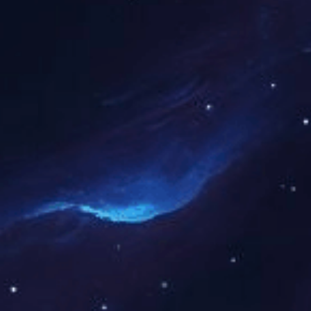
其他球队的多样化进攻。再加上南部球队
的下滑。
南部球队的未来出路
对于南部赛区的这些球队来说，如何打破
需要在战术上进行创新。随着NBA联盟
跟上这一潮流。通过引进能够拉开空间的
队的整体速度和协防意识，是当务之急。
南部球队在球队管理和引援策略上也需要
的新老交替，不仅能够增强球队的竞争力
通过交易和自由市场引援的方式，补强球
将，他们的加入往往能够为球队带来稳定
与此南部球队也需要在球员培养方面加大
助年轻球员更快地适应联盟的比赛节奏，
短期内提升战绩，更能为未来的长远发展
OE欧亿
总结与展望
本赛季，鹈鹕和灰狼两支队伍的出色表现