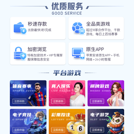
化学反应和战术执行力，让人看到了球队未来的发
展潜力。尽管仍需时间磨合，但球队在进攻端和防
守端都展现出积极态势。
此外，新任主教练对于球队战术体系进行了重新梳
理，以更好地发挥每位球员的特长。通过快速的攻
防转换和高效的三分投射，火箭队希望能够打出属
于自己的风格。在训练营期间，球员们也积极适应
新的战术理念，相信能在与强敌对决时展现出最佳
状态。